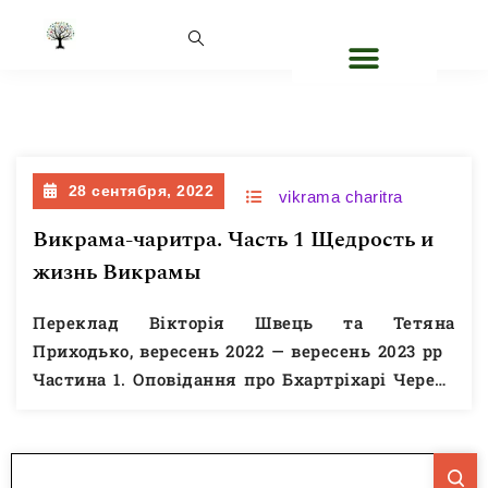
Рубрика:
vikrama charitra
28 сентября, 2022
vikrama charitra
Викрама-чаритра. Часть 1 Щедрость и
жизнь Викрамы
Переклад Вікторія Швець та Тетяна
Приходько, вересень 2022 — вересень 2023 рр
Частина 1. Оповідання про Бхартріхарі Череда
закоханостей Розчарування Бхартріхарі
Перемога над Веталою Танець Урваші та
Рамбхі Смерть Вікрами Трон Вікрами