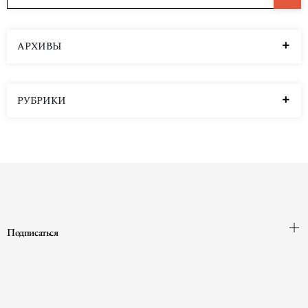
Частина 2. Оповідання про Нанду Про то, як
Бходжа знайшов трон Вікрами Міністри й царі
про жінок і про кохання Про…
Читать далее
АРХИВЫ
РУБРИКИ
Подписаться