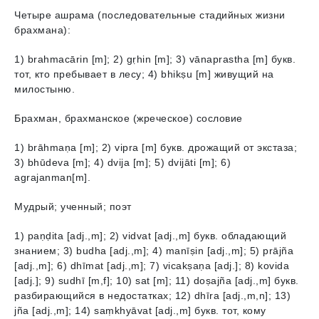
Четыре ашрама (последовательные стадийных жизни
брахмана):
1) brahmacārin [m]; 2) gṛhin [m]; 3) vānaprasthа [m] букв.
тот, кто пребывает в лесу; 4) bhikṣu [m] живущий на
милостыню.
Брахман, брахманское (жреческое) сословие
1) brāhmaṇa [m]; 2) vipra [m] букв. дрожащий от экстаза;
3) bhūdeva [m]; 4) dvijа [m]; 5) dvijāti [m]; 6)
agrajanman[m].
Мудрый; ученный; поэт
1) paṇḍita [adj.,m]; 2) vidvat [adj.,m] букв. обладающий
знанием; 3) budha [adj.,m]; 4) manīṣin [adj.,m]; 5) prājña
[adj.,m]; 6) dhīmat [adj.,m]; 7) vicakṣaṇa [adj.]; 8) kovidа
[adj.]; 9) sudhī [m,f]; 10) sat [m]; 11) doṣajña [adj.,m] букв.
разбирающийся в недостатках; 12) dhīrа [adj.,m,n]; 13)
jña [adj.,m]; 14) saṃkhyāvat [adj.,m] букв. тот, кому