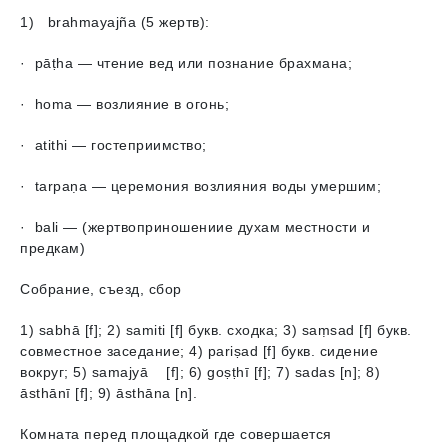
1) brahmayajñа (5 жертв):
· pāṭha — чтение вед или познание брахмана;
· homa — возлияние в огонь;
· аtithi — гостеприимство;
· tarpaṇa — церемония возлияния воды умершим;
· bali — (жертвоприношениие духам местности и
предкам)
Собрание, съезд, сбор
1) sabhā [f]; 2) samiti [f] букв. сходка; 3) saṃsad [f] букв.
совместное заседание; 4) pariṣad [f] букв. сидение
вокруг; 5) samajyā [f]; 6) goṣṭhī [f]; 7) sadas [n]; 8)
āsthānī [f]; 9) āsthāna [n].
Комната перед площадкой где совершается