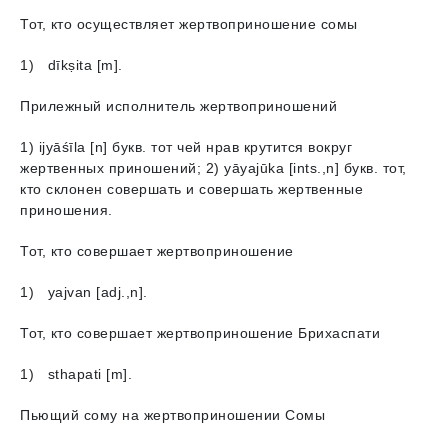
Тот, кто осуществляет жертвоприношение сомы
1) dīkṣita [m].
Прилежный исполнитель жертвоприношений
1) ijyāśīlа [n] букв. тот чей нрав крутится вокруг
жертвенных приношений; 2) yāyajūkа [ints.,n] букв. тот,
кто склонен совершать и совершать жертвенные
приношения.
Тот, кто совершает жертвоприношение
1) yajvan [adj.,n].
Тот, кто совершает жертвоприношение Брихаспати
1) sthapati [m].
Пьющий сому на жертвоприношении Сомы