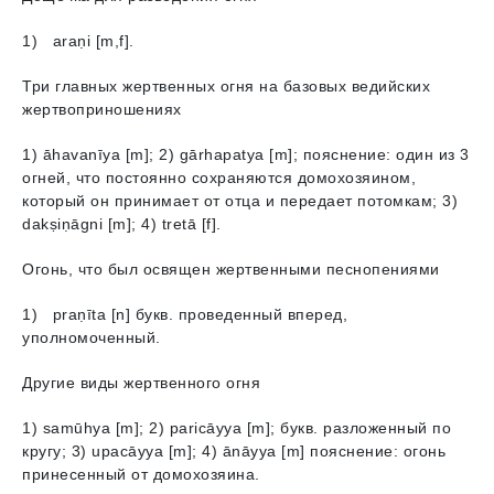
1) araṇi [m,f].
Три главных жертвенных огня на базовых ведийских
жертвоприношениях
1) āhavanīya [m]; 2) gārhapatyа [m]; пояснение: один из 3
огней, что постоянно сохраняются домохозяином,
который он принимает от отца и передает потомкам; 3)
dakṣiṇāgni [m]; 4) tretā [f].
Огонь, что был освящен жертвенными песнопениями
1) praṇīta [n] букв. проведенный вперед,
уполномоченный.
Другие виды жертвенного огня
1) samūhya [m]; 2) paricāyyа [m]; букв. разложенный по
кругу; 3) upacāyyа [m]; 4) ānāyya [m] пояснение: огонь
принесенный от домохозяина.