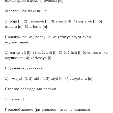
пришедший в дом; 4) āveśika [m].
Жертвенное почитание
1) pūjā [f]; 2) namasyā [f]; 3) аpaciti [f]; 4) saparyā [f]; 5)
аrcаna [n]; 6) аrhaṇа [n].
Прислуживание, послушание (статус слуги либо
подмастерья)
1) paricaryā [f]; 2) upāsanā [f]; 3) śuśrūṣā [f] букв. желание
слушаться; 4) varivasyā [f].
Блуждание, скитание
1) vrajyā [f]; 2) аṭā [f]; 3) аṭyā [f]; 4) paryaṭana [n].
Строгое соблюдение правил
1) caryā [f].
Прихлебывание (ритуальное питье из ладошки)