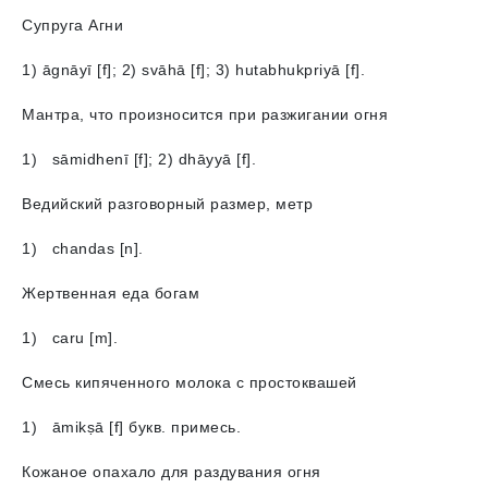
Супруга Агни
1) āgnāyī [f]; 2) svāhā [f]; 3) hutabhukpriyā [f].
Мантра, что произносится при разжигании огня
1) sāmidhenī [f]; 2) dhāyyā [f].
Ведийский разговорный размер, метр
1) chandаs [n].
Жертвенная еда богам
1) caru [m].
Смесь кипяченного молока с простоквашей
1) āmikṣā [f] букв. примесь.
Кожаное опахало для раздувания огня