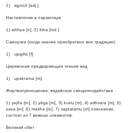
1) agnicit [adj.].
Наставление в парампаре
1) aitihya [n]; 2) itiha [ind.].
Самоучка (когда знание приобретено вне традиции)
1) upajñā [f].
Церемония предваряющая чтение вед
1) upakrama [m].
Жертвоприношение, ведийское священнодействие
1) yajña [m]; 2) yāga [m]; 3) kratu [m]; 4) adhvara [m]; 5)
savа [m]; 6) makha [m]; 7) saptatantu [m] пояснение:
состоит из 7 важных элементов.
Великий обет