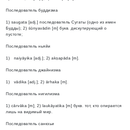
Последователь буддизма
1) saugata [adj.] последователь Сугаты (одно из имен
Будды); 2) śūnyavādin [m] букв. дискутирующий о
пустоте;
Последователь ньяйи
1) naiyāyika [adj.]; 2) akṣapāda [m].
Последователь джайнизма
1) vādika [adj.]; 2) ārhaka [m].
Последователь нигилизма
1) cārvāka [m]; 2) laukāyatika [m] букв. тот, кто опирается
лишь на видимый мир.
Последователь санкхьи