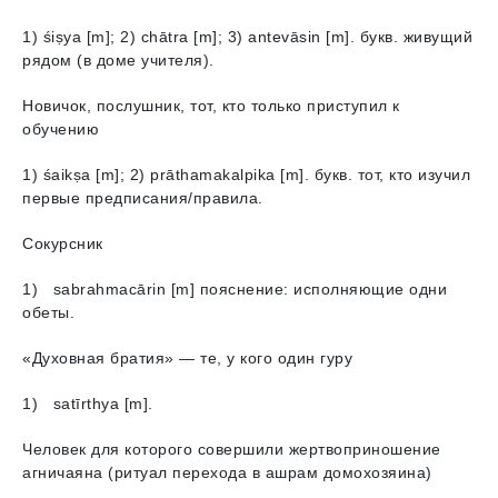
1) śiṣyа [m]; 2) chātrа [m]; 3) аntevāsin [m]. букв. живущий
рядом (в доме учителя).
Новичок, послушник, тот, кто только приступил к
обучению
1) śaikṣа [m]; 2) prāthamakalpikа [m]. букв. тот, кто изучил
первые предписания/правила.
Сокурсник
1) sabrahmacārin [m] пояснение: исполняющие одни
обеты.
«Духовная братия» — те, у кого один гуру
1) satīrthyа [m].
Человек для которого совершили жертвоприношение
агничаяна (ритуал перехода в ашрам домохозяина)