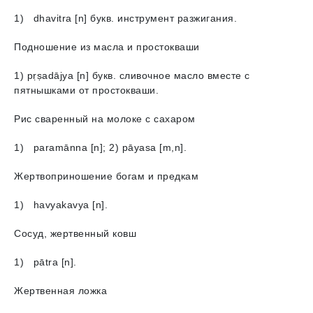
1) dhavitra [n] букв. инструмент разжигания.
Подношение из масла и простокваши
1) pṛṣadājya [n] букв. сливочное масло вместе с
пятнышками от простокваши.
Рис сваренный на молоке с сахаром
1) paramānna [n]; 2) pāyasa [m,n].
Жертвоприношение богам и предкам
1) havyakavyа [n].
Cосуд, жертвенный ковш
1) pātra [n].
Жертвенная ложка