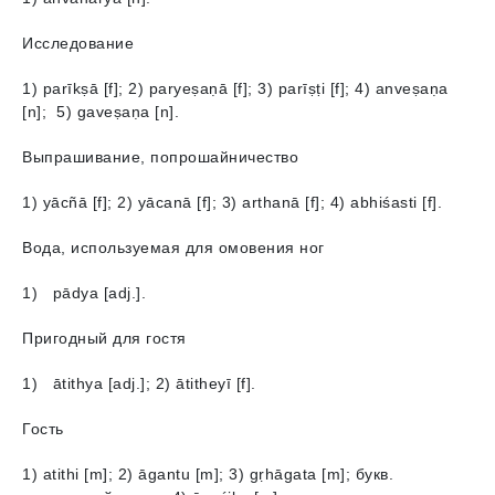
Исследование
1) parīkṣā [f]; 2) paryeṣaṇā [f]; 3) parīṣṭi [f]; 4) аnveṣaṇa
[n]; 5) gaveṣaṇa [n].
Выпрашивание, попрошайничество
1) yācñā [f]; 2) yācanā [f]; 3) arthanā [f]; 4) аbhiśasti [f].
Вода, используемая для омовения ног
1) pādya [adj.].
Пригодный для гостя
1) ātithyа [adj.]; 2) ātitheyī [f].
Гость
1) atithi [m]; 2) āgantu [m]; 3) gṛhāgatа [m]; букв.