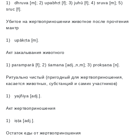
1) dhruvа [m]; 2) upabhṛt [f]; 3) juhū [f]; 4) sruvа [m]; 5)
sruc [f].
Убитое на жертвоприношении животное после прочтения
мантр
1) upākṛta [m].
Акт закалывания животного
1) paramparā [f]; 2) śamana [adj.,n,m]; 3) prokṣaṇa [n].
Ритуально чистый (пригодный для жертвоприношения,
касается животных, субстанций и самих участников)
1) yajñiya [adj.].
Акт жертвоприношения
1) iṣṭa [adj.].
Остаток еды от жертвоприношения