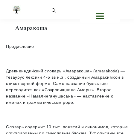
Амаракоша
Предисловие
Древнеиндийский словарь «Амаракоша» (amarakośa) —
тезаурус лексики 4-6 вв н.э., созданный Амарасимхой в
стихотворной форме. Само название буквально
переводится как «Сокровищница Амары». Второе
название «Намалинганушасана» — наставление о
именах и грамматическом роде.
Словарь содержит 10 тыс. понятий и синонимов, которые
сгруппированы по смысловым блокам. Тут описаны все