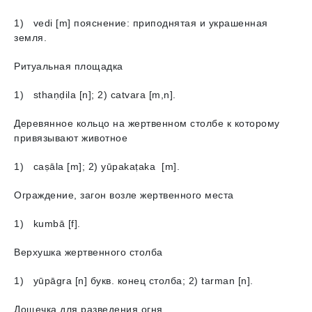
1) vedi [m] пояснение: приподнятая и украшенная
земля.
Ритуальная площадка
1) sthaṇḍila [n]; 2) catvara [m,n].
Деревянное кольцо на жертвенном столбе к которому
привязывают животное
1) caṣālа [m]; 2) yūpakaṭaka [m].
Ограждение, загон возле жертвенного места
1) kumbā [f].
Верхушка жертвенного столба
1) yūpāgra [n] букв. конец столба; 2) tarman [n].
Дощечка для разведения огня