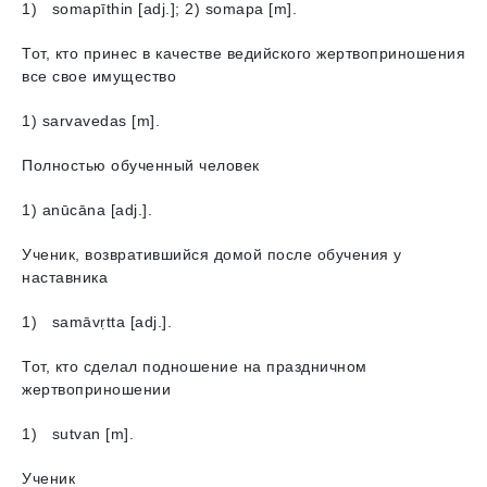
1) somapīthin [adj.]; 2) somapа [m].
Тот, кто принес в качестве ведийского жертвоприношения
все свое имущество
1) sarvavedаs [m].
Полностью обученный человек
1) anūcāna [adj.].
Ученик, возвратившийся домой после обучения у
наставника
1) samāvṛtta [adj.].
Тот, кто сделал подношение на праздничном
жертвоприношении
1) sutvan [m].
Ученик