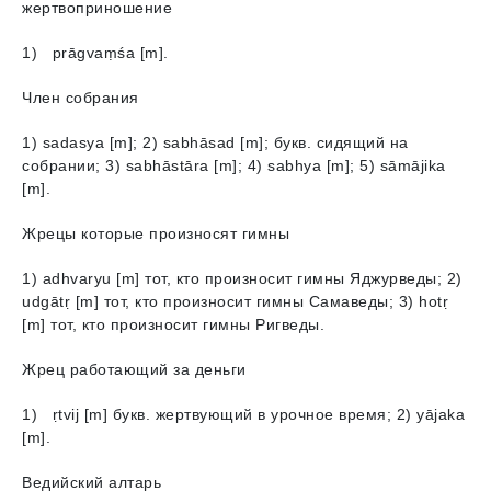
жертвоприношение
1) prāgvaṃśa [m].
Член собрания
1) sadasyа [m]; 2) sabhāsad [m]; букв. сидящий на
собрании; 3) sabhāstārа [m]; 4) sabhyа [m]; 5) sāmājikа
[m].
Жрецы которые произносят гимны
1) adhvaryu [m] тот, кто произносит гимны Яджурведы; 2)
udgātṛ [m] тот, кто произносит гимны Самаведы; 3) hotṛ
[m] тот, кто произносит гимны Ригведы.
Жрец работающий за деньги
1) ṛtvij [m] букв. жертвующий в урочное время; 2) yājakа
[m].
Ведийский алтарь