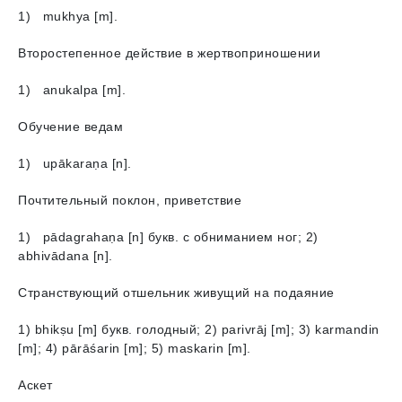
1) mukhya [m].
Второстепенное действие в жертвоприношении
1) аnukalpa [m].
Обучение ведам
1) upākaraṇa [n].
Почтительный поклон, приветствие
1) pādagrahaṇa [n] букв. с обниманием ног; 2)
abhivādana [n].
Странствующий отшельник живущий на подаяние
1) bhikṣu [m] букв. голодный; 2) parivrāj [m]; 3) karmandin
[m]; 4) pārāśarin [m]; 5) maskarin [m].
Аскет