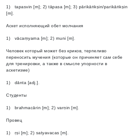
1) tapasvin [m]; 2) tāpasa [m]; 3) pārikāṅkṣin/pаrikāṅkṣin
[m].
Аскет исполняющий обет молчания
1) vācaṃyamа [m]; 2) muni [m].
Человек который может без криков, терпеливо
переносить мучения (которые он причиняет сам себе
для тренировки, а также в смысле упорности в
аскетизме)
1) dāntа [adj.].
Студенты
1) brahmacārin [m]; 2) varṇin [m].
Провец
1) ṛṣi [m]; 2) satyavacas [m].