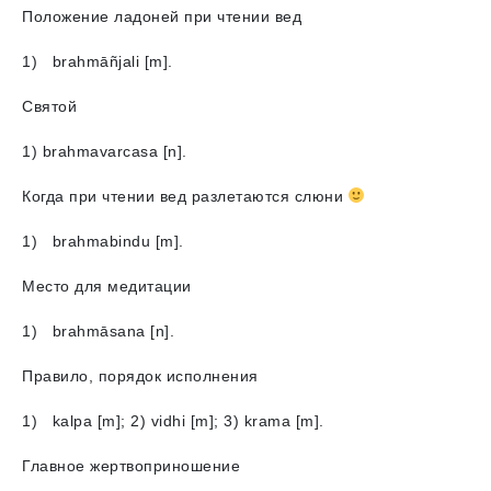
Положение ладоней при чтении вед
1) brahmāñjali [m].
Святой
1) brahmavarcasa [n].
Когда при чтении вед разлетаются слюни
1) brahmabindu [m].
Место для медитации
1) brahmāsana [n].
Правило, порядок исполнения
1) kalpа [m]; 2) vidhi [m]; 3) krama [m].
Главное жертвоприношение