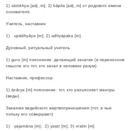
1) sāṃkhya [adj.,m]; 2) kāpila [adj.,m] от родового имени
основателя.
Учитель, наставник
1) upādhyāyа [m]; 2) аdhyāpaka [m].
Духовный, ритуальный учитель
1) guru [m] пояснение: делающий зачатие (в переносном
смысле это тот, кто зачал в человеке разум).
Наставник, профессор
1) ācārya [m] пояснение: тот, кто разъясняет мантры
(веды).
Заказчик ведийского жертвоприношения (тот, в чью
пользу его совершают)
1) yajamāna [m]; 2) yaṣṭṛ [m]; 3) vratin [m].