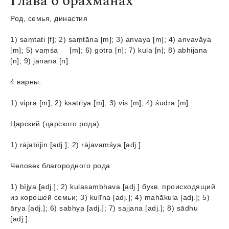
Глава о брахманах
Род, семья, династия
1) saṃtati [f]; 2) saṃtānа [m]; 3) аnvaya [m]; 4) аnvavāya
[m]; 5) vaṃśа [m]; 6) gotra [n]; 7) kulа [n]; 8) abhijanа
[n]; 9) janana [n].
4 варны:
1) vipra [m]; 2) kṣatriya [m]; 3) viṣ [m]; 4) śūdra [m].
Царский (царского рода)
1) rājabījin [adj.]; 2) rājavaṃśyа [adj.].
Человек благородного рода
1) bījya [adj.]; 2) kulasaṃbhava [adj.] букв. происходящий
из хорошей семьи; 3) kulīnа [adj.]; 4) mahākula [adj.]; 5)
ārya [adj.]; 6) sabhya [adj.]; 7) sajjana [adj.]; 8) sādhu
[adj.].