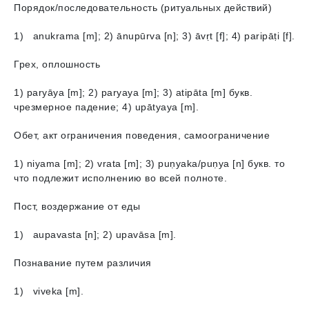
Порядок/последовательность (ритуальных действий)
1) anukrama [m]; 2) ānupūrva [n]; 3) āvṛt [f]; 4) paripāṭi [f].
Грех, оплошность
1) paryāya [m]; 2) paryaya [m]; 3) аtipāta [m] букв.
чрезмерное падение; 4) upātyaya [m].
Обет, акт ограничения поведения, самоограничение
1) niyamа [m]; 2) vrata [m]; 3) puṇyaka/puṇya [n] букв. то
что подлежит исполнению во всей полноте.
Пост, воздержание от еды
1) aupavasta [n]; 2) upavāsa [m].
Познавание путем различия
1) viveka [m].