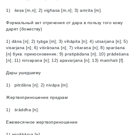
1) śeṣa [m,n]; 2) vighasa [m,n]; 3) amṛita [m].
Формальный акт отречения от дара в пользу того кому
дарят (божеству)
1) dāna [n]; 2) tyāgа [m]; 3) vihāpita [n]; 4) utsarjana [n]; 5)
visarjanа [n]; 6) viśrāṇana [n]; 7) vitaraṇa [n]; 8) sparśana
[n] букв. прикосновение; 9) pratipādana [n]; 10) prādeśana
[n]; 11) nirvapaṇa [n]; 12) apavarjana [n]; 13) maṃhati [f].
Дары ушедшему
1) pitṛdāna [n]; 2) nivāpa [m].
Жертвоприношение предкам
1) śrāddha [n].
Ежемесячное жертвоприношение
1) anvāhārya [n].