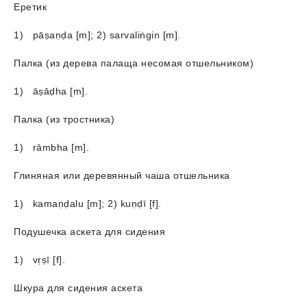
Еретик
1) pāṣaṇḍа [m]; 2) sarvaliṅgin [m].
Палка (из дерева палаща несомая отшельником)
1) āṣāḍhа [m].
Палка (из тростника)
1) rāmbha [m].
Глиняная или деревянный чаша отшельника
1) kamaṇḍalu [m]; 2) kuṇḍī [f].
Подушечка аскета для сидения
1) vṛṣī [f].
Шкура для сидения аскета