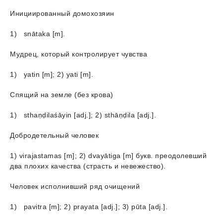
Инициированный домохозяин
1) snātaka [m].
Мудрец, который контролирует чувства
1) yatin [m]; 2) yati [m].
Спящий на земле (без крова)
1) sthaṇḍilaśāyin [adj.]; 2) sthāṇḍila [adj.].
Добродетельный человек
1) virajastamas [m]; 2) dvayātigа [m] букв. преодолевший
два плохих качества (страсть и невежество).
Человек исполнивший ряд очищений
1) pavitra [m]; 2) prayata [adj.]; 3) pūta [adj.].