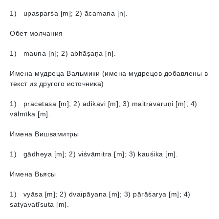
1) upasparśa [m]; 2) ācamana [n].
Обет молчания
1) mauna [n]; 2) abhāṣaṇa [n].
Имена мудреца Вальмики (имена мудрецов добавлены в
текст из другого источника)
1) prācetasa [m]; 2) ādikavi [m]; 3) maitrāvaruṇi [m]; 4)
vālmīka [m].
Имена Вишвамитры
1) gādheyа [m]; 2) viśvāmitra [m]; 3) kauśika [m].
Имена Вьясы
1) vyāsа [m]; 2) dvaipāyana [m]; 3) pārāśarya [m]; 4)
satyavatīsuta [m].