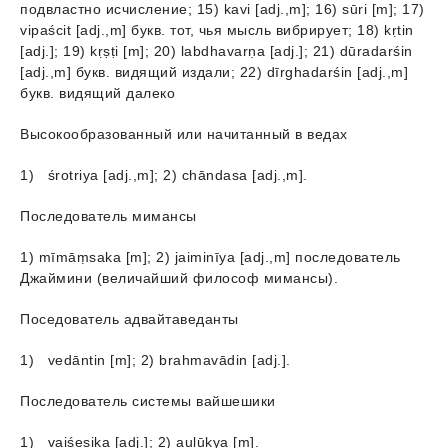
подвластно исчисление; 15) kavi [adj.,m]; 16) sūri [m]; 17)
vipaścit [adj.,m] букв. тот, чья мысль вибрирует; 18) kṛtin
[adj.]; 19) kṛṣṭi [m]; 20) labdhavarṇа [adj.]; 21) dūradarśin
[adj.,m] букв. видящий издали; 22) dīrghadarśin [adj.,m]
букв. видящий далеко
Высокообразованный или начитанный в ведах
1) śrotriya [adj.,m]; 2) chāndasa [adj.,m].
Последователь мимансы
1) mīmāṃsakа [m]; 2) jaiminīyа [adj.,m] последователь
Джаймини (величайший философ мимансы).
Поседователь адвайтаведанты
1) vedāntin [m]; 2) brahmavādin [adj.].
Последователь системы вайшешики
1) vaiśeṣikа [adj.]; 2) aulūkya [m].