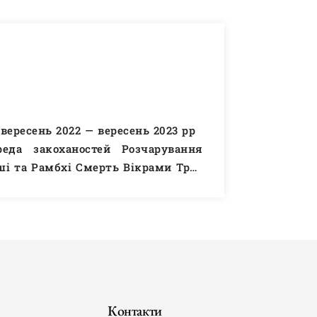
вересень 2022 — вересень 2023 рр
реда закоханостей Розчарування
ші та Рамбхі Смерть Вікрами Трон
Про то, як Бходжа знайшов трон
я Про…
Читати далі
Контакти