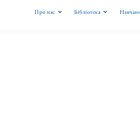
Про нас
Бібліотека
Навчанн
Категорія:
Викрама-чаритра