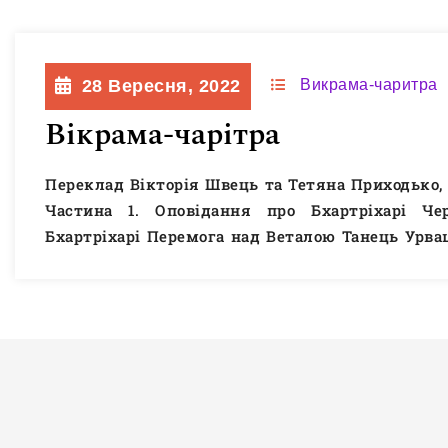
28 Вересня, 2022
Викрама-чаритра
Вікрама-чарітра
Переклад Вікторія Швець та Тетяна Приходько, 
Частина 1. Оповідання про Бхартріхарі Че
Бхартріхарі Перемога над Веталою Танець Урва
Вікрами Частина 2. Оповідання про Нанду 
Вікрами Міністри й царі про жінок і про коханн