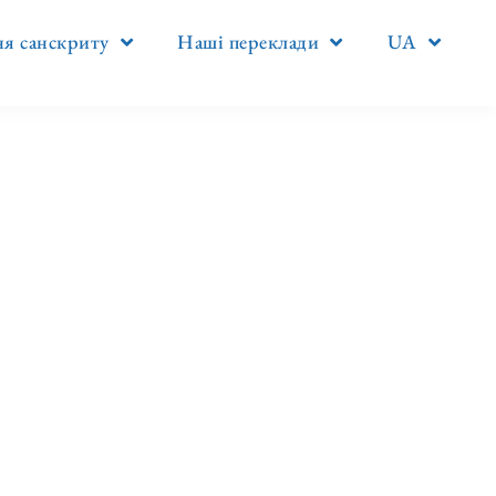
я санскриту
Наші переклади
UA