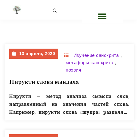
Рубрика:
поэзия
13 апреля, 2020
Изучение санскрита
,
метафоры санскрита
,
поэзия
Нирукти слова мандала
Нирукти — метод анализа смысла слов,
направленный на значения частей слова.
Например, нирукти слова «шудра» разделяет
слово на слоги шу и дра и указывает на их
сходство с корнями śuc шуч — «быть
угрюмым» и druh друх — «быть враждебным».