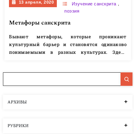
13 апреля, 2020
Изучение санскрита
,
Этих корней в слове шудра нет, но нирукти не
поэзия
претендует на морфологическую точность.
Метафоры санскрита
Красиво описывает…
Читать далее
Бывают метафоры, которые проникают
культурный барьер и становятся одинаково
понимаемыми в разных культурах. Здесь
несколько метафор, типичных именно для
литературы санскрита. Скалы как
драгоценности в обрамлении зеркала tasya
tarūṣaṇḍasya madhye maṇidarpaṇamiva
trailokyalakṣmyāḥ kvacat
tryambakavṛṣaṇaviṣāṇakoṭikhaṇḍitataṭaśilākhaṇḍaṃ
АРХИВЫ
kvacid
airāvatadaśanamusalakhaṇḍitakumudadaṇḍam
acchodaṃ nāma saro dṛṣṭavān । (Кадамбари, 123)
РУБРИКИ
«Посреди этого скопления деревьев, [он]