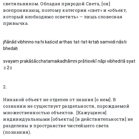
светильником. Обладая природой Света, [он]
всепроникающ, поэтому категории «свет» и «объект,
который необходимо осветить» — лишь словесная
привычка.
jñānād vibhinno na hi kaścid arthas tat-tat-kṛtaḥ samvidi nāsti 
bhedaḥ
svayaṃ prakāśācchatamaikadhāmni prātisvikī nāpi vibheditā syat 
॥ 2॥ 
2.
Никакой объект не отделен от знания [о нем]. В
сознании не существует раздельности, порождаемой
множественностью объектов.
[Кажущиеся]
индивидуальными [объекты] [в действительности] не
разделены в пространстве чистейшего света
(познания).