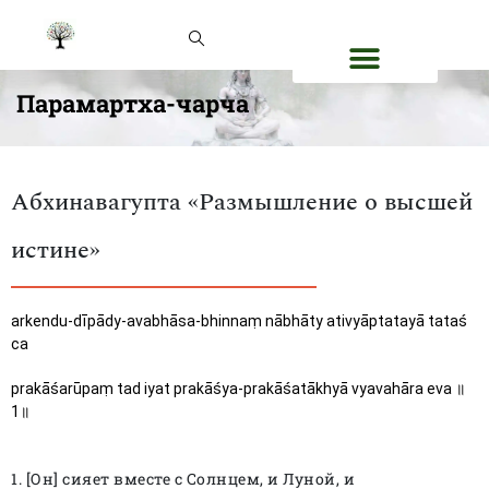
Парамартха-чарча
Абхинавагупта «Размышление о высшей
истине»​
arkendu-dīpādy-avabhāsa-bhinnaṃ nābhāty ativyāptatayā tataś 
ca
prakāśarūpaṃ tad iyat prakāśya-prakāśatākhyā vyavahāra eva ॥ 
1॥ 
1. [Он] сияет вместе с Солнцем, и Луной, и