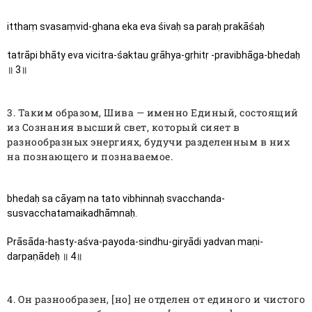
itthaṃ svasaṃvid-ghana eka eva śivaḥ sa paraḥ prakāśaḥ
tatrāpi bhāty eva vicitra-śaktau grāhya-gṛhitṛ -pravibhāga-bhedaḥ 
॥ 3॥
3. Таким образом, Шива — именно Единый, состоящий
из Сознания высший свет, который сияет в
разнообразных энергиях, будучи разделенным в них
на познающего и познаваемое.
bhedaḥ sa cāyaṃ na tato vibhinnaḥ svacchanda-
susvacchatamaikadhāmnaḥ.
Prāsāda-hasty-aśva-payoda-sindhu-giryādi yadvan maṇi-
darpaṇādeḥ ॥ 4॥
4. Он разнообразен, [но] не отделен от единого и чистого