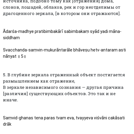
источника, подобно тому как [отражения] дома,
слонов, лошадей, облаков, рек и гор неотделимы от
драгоценного зеркала, [в котором они отражаются].
Ādarśa-madhye pratibimbakārī sabimbakaṃ syād yadi māna-
siddham
Svacchanda-saṃvin-mukurāntarāle bhāveṣu hetv-antaram asti 
nānyat ॥ 5॥
5. В глубине зеркала отраженный объект постигается
размышлением как отражение,
В зеркале независимого сознания — другая причина
[различия] существующих объектов. Это так и не
иначе.
Saṃvid-ghanas tena paras tvam eva, tvayyeva viśvāni cakāsati 
drāk