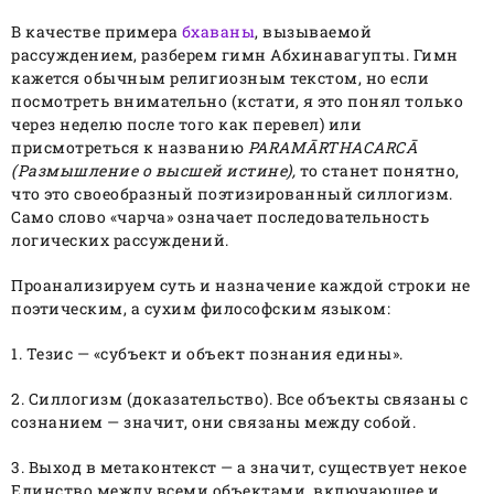
В качестве примера
бхаваны
, вызываемой
рассуждением, разберем гимн Абхинавагупты. Гимн
кажется обычным религиозным текстом, но если
посмотреть внимательно (кстати, я это понял только
через неделю после того как перевел) или
присмотреться к названию
PARAMĀRTHACARCĀ
(Размышление о высшей истине),
то станет понятно,
что это своеобразный поэтизированный силлогизм.
Само слово «чарча» означает последовательность
логических рассуждений.
Проанализируем суть и назначение каждой строки не
поэтическим, а сухим философским языком:
1. Тезис — «субъект и объект познания едины».
2. Силлогизм (доказательство). Все объекты связаны с
сознанием — значит, они связаны между собой.
3. Выход в метаконтекст — а значит, существует некое
Единство между всеми объектами, включающее и