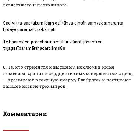
вездесущего и постоянного.
Sad-vṛtta-saptakam idaṃ galitānya-cintāḥ samyak smaranta 
hṛdaye paramārtha-kāmāḥ
Te bhairavīya-paradharma muhur viśanti jānanti ca 
trijagatīparamārthacarcām॥8॥
8. Те, кто стремятся к высшему, исключив иные
помыслы, хранят в сердце эти семь совершенных строк,
— проникают в высшую дхарму Бхайравы и постигают
высшее знание трех миров.
Комментарии