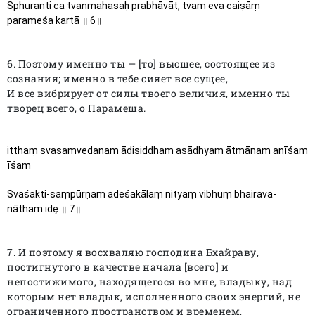
Sphuranti ca tvanmahasaḥ prabhāvāt, tvam eva caiṣāṃ 
parameśa kartā ॥ 6॥
6. Поэтому именно ты — [то] высшее, состоящее из
сознания; именно в тебе сияет все сущее,
И все вибрирует от силы твоего величия, именно ты
творец всего, о Парамеша.
itthaṃ svasaṃvedanam ādisiddham asādhyam ātmānam anīśam 
īśam
Svaśakti-saṃpūrṇam adeśakālaṃ nityaṃ vibhuṃ bhairava-
nātham idę ॥ 7॥
7. И поэтому я восхваляю господина Бхайраву,
постигнутого в качестве начала [всего] и
непостижимого, находящегося во мне, владыку, над
которым нет владык, исполненного своих энергий, не
ограниченного пространством и временем,